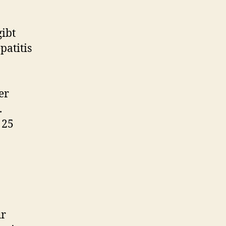
gibt
patitis
er
.
 25
ür