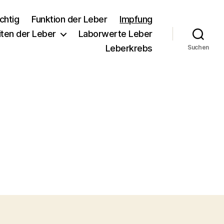
chtig
Funktion der Leber
Impfung
iten der Leber
Laborwerte Leber
Leberkrebs
Suchen