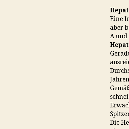
Hepati
Eine I
aber b
A und 
Hepati
Gerade
ausrei
Durchs
Jahren
Gemäß
schnei
Erwach
Spitze
Die He