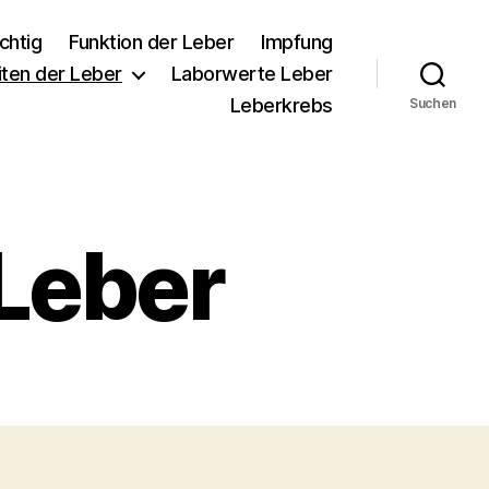
chtig
Funktion der Leber
Impfung
iten der Leber
Laborwerte Leber
Leberkrebs
Suchen
 Leber