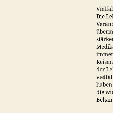
Vielfä
Die Le
Veränd
überm
stärke
Medika
immer
Reisen
der Le
vielfä
haben 
die wi
Behan