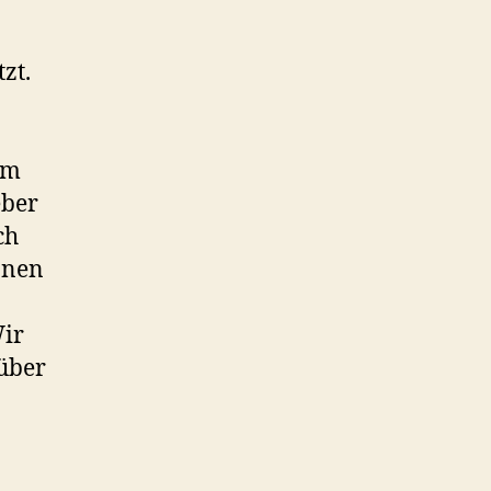
zt.
em
eber
ch
ionen
Wir
über