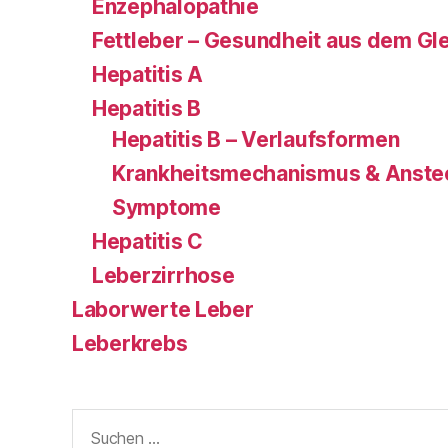
Enzephalopathie
Fettleber – Gesundheit aus dem Gl
Hepatitis A
Hepatitis B
Hepatitis B – Verlaufsformen
Krankheitsmechanismus & Anste
Symptome
Hepatitis C
Leberzirrhose
Laborwerte Leber
Leberkrebs
Suchen
nach: