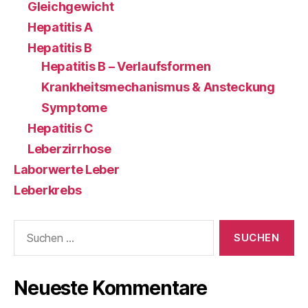
Gleichgewicht
Hepatitis A
Hepatitis B
Hepatitis B – Verlaufsformen
Krankheitsmechanismus & Ansteckung
Symptome
Hepatitis C
Leberzirrhose
Laborwerte Leber
Leberkrebs
Suchen
nach:
Neueste Kommentare